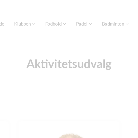
de
Klubben
Fodbold
Padel
Badminton
Aktivitetsudvalg