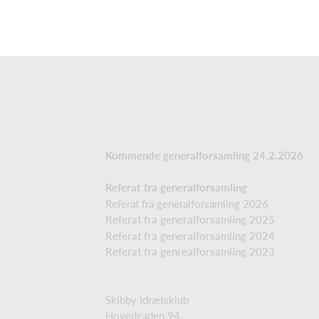
Kommende generalforsamling 24.2.2026
Referat fra generalforsamling
Referat fra generalforsamling 2026
Referat fra generalforsamling 2025
Referat fra generalforsamling 2024
Referat fra genrealforsamling 2023
Skibby Idrætsklub
Hovedgaden 94