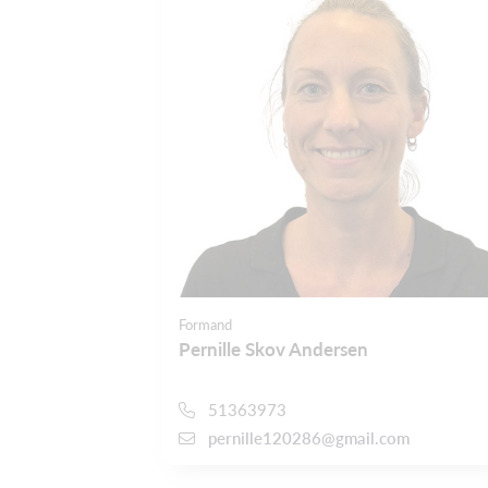
Formand
Pernille Skov Andersen
51363973
pernille120286@gmail.com