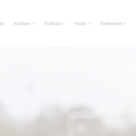
de
Klubben
Fodbold
Padel
Badminton