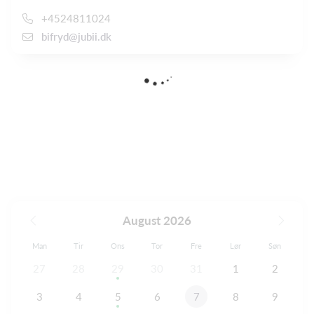
+4524811024
bifryd@jubii.dk
August 2026
Man
Tir
Ons
Tor
Fre
Lør
Søn
27
28
29
30
31
1
2
3
4
5
6
7
8
9