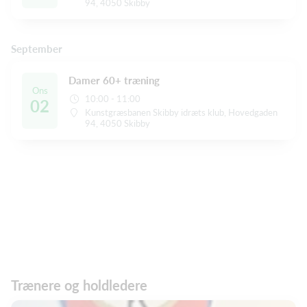
94, 4050 Skibby
September
Damer 60+ træning
Ons
10:00 - 11:00
02
Kunstgræsbanen Skibby idræts klub, Hovedgaden
94, 4050 Skibby
Trænere og holdledere