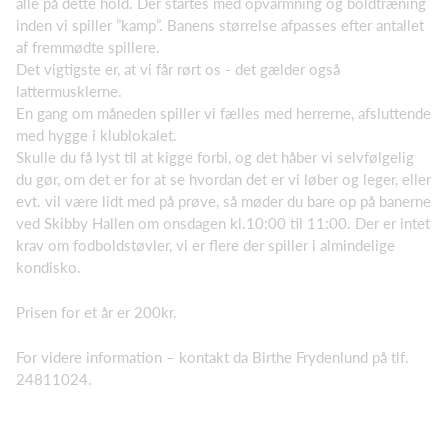
alle på dette hold. Der startes med opvarmning og boldtræning
inden vi spiller ”kamp”. Banens størrelse afpasses efter antallet
af fremmødte spillere.
Det vigtigste er, at vi får rørt os - det gælder også
lattermusklerne.
En gang om måneden spiller vi fælles med herrerne, afsluttende
med hygge i klublokalet.
Skulle du få lyst til at kigge forbi, og det håber vi selvfølgelig
du gør, om det er for at se hvordan det er vi løber og leger, eller
evt. vil være lidt med på prøve, så møder du bare op på banerne
ved Skibby Hallen om onsdagen kl.10:00 til 11:00. Der er intet
krav om fodboldstøvler, vi er flere der spiller i almindelige
kondisko.
Prisen for et år er 200kr.
For videre information – kontakt da Birthe Frydenlund på tlf.
24811024.