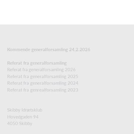
Kommende generalforsamling 24.2.2026
Referat fra generalforsamling
Referat fra generalforsamling 2026
Referat fra generalforsamling 2025
Referat fra generalforsamling 2024
Referat fra genrealforsamling 2023
Skibby Idrætsklub
Hovedgaden 94
4050 Skibby