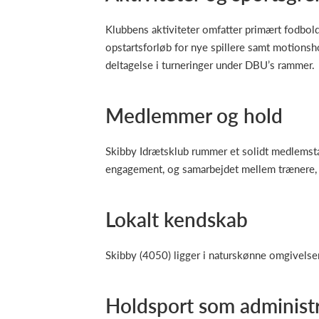
Klubbens aktiviteter omfatter primært fodbol
opstartsforløb for nye spillere samt motionsh
deltagelse i turneringer under DBU’s rammer.
Medlemmer og hold
Skibby Idrætsklub rummer et solidt medlemstal
engagement, og samarbejdet mellem trænere, f
Lokalt kendskab
Skibby (4050) ligger i naturskønne omgivelser m
Holdsport som administ