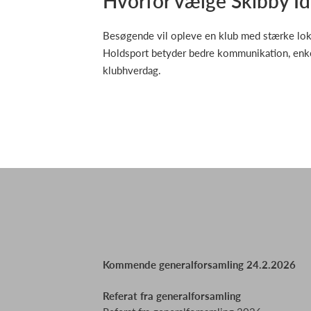
Hvorfor vælge Skibby I
Besøgende vil opleve en klub med stærke lokale
Holdsport betyder bedre kommunikation, enkel
klubhverdag.
Kommende generalforsamling 24.2.2026
Referat fra generalforsamling