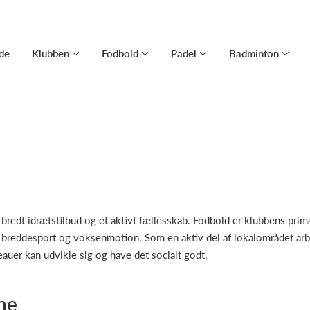
de
Klubben
Fodbold
Padel
Badminton
 bredt idrætstilbud og et aktivt fællesskab. Fodbold er klubbens pri
breddesport og voksenmotion. Som en aktiv del af lokalområdet arbe
eauer kan udvikle sig og have det socialt godt.
ne