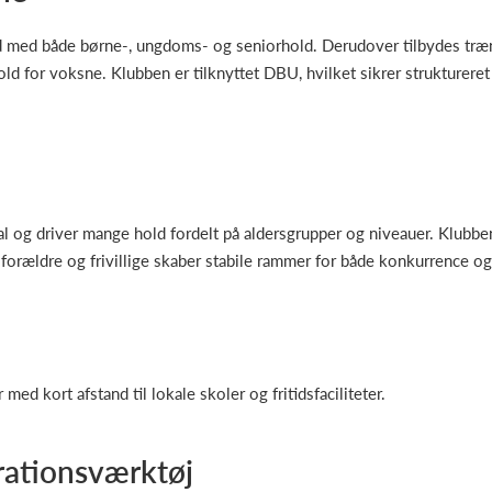
d med både børne-, ungdoms- og seniorhold. Derudover tilbydes træn
old for voksne. Klubben er tilknyttet DBU, hvilket sikrer strukturere
 og driver mange hold fordelt på aldersgrupper og niveauer. Klubben p
orældre og frivillige skaber stabile rammer for både konkurrence og
ed kort afstand til lokale skoler og fritidsfaciliteter.
rationsværktøj