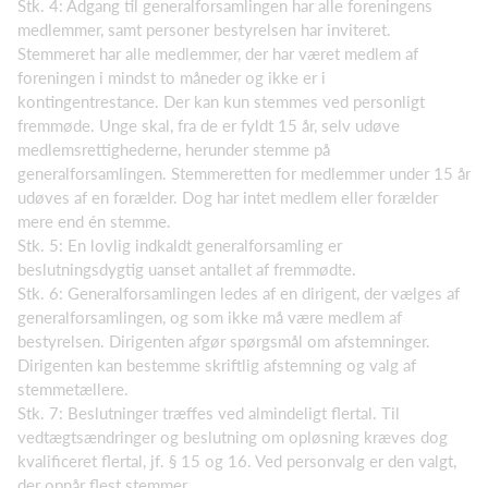
Stk. 4: Adgang til generalforsamlingen har alle foreningens
medlemmer, samt personer bestyrelsen har inviteret.
Stemmeret har alle medlemmer, der har været medlem af
foreningen i mindst to måneder og ikke er i
kontingentrestance. Der kan kun stemmes ved personligt
fremmøde. Unge skal, fra de er fyldt 15 år, selv udøve
medlemsrettighederne, herunder stemme på
generalforsamlingen. Stemmeretten for medlemmer under 15 år
udøves af en forælder. Dog har intet medlem eller forælder
mere end én stemme.
Stk. 5: En lovlig indkaldt generalforsamling er
beslutningsdygtig uanset antallet af fremmødte.
Stk. 6: Generalforsamlingen ledes af en dirigent, der vælges af
generalforsamlingen, og som ikke må være medlem af
bestyrelsen. Dirigenten afgør spørgsmål om afstemninger.
Dirigenten kan bestemme skriftlig afstemning og valg af
stemmetællere.
Stk. 7: Beslutninger træffes ved almindeligt flertal. Til
vedtægtsændringer og beslutning om opløsning kræves dog
kvalificeret flertal, jf. § 15 og 16. Ved personvalg er den valgt,
der opnår flest stemmer.