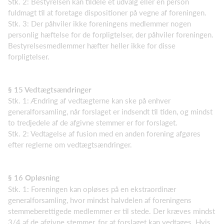
Stk. 2: Bestyrelsen kan tildele et udvalg eller en person
fuldmagt til at foretage dispositioner på vegne af foreningen.
Stk. 3: Der påhviler ikke foreningens medlemmer nogen
personlig hæftelse for de forpligtelser, der påhviler foreningen.
Bestyrelsesmedlemmer hæfter heller ikke for disse
forpligtelser.
§ 15 Vedtægtsændringer
Stk. 1: Ændring af vedtægterne kan ske på enhver
generalforsamling, når forslaget er indsendt til tiden, og mindst
to tredjedele af de afgivne stemmer er for forslaget.
Stk. 2: Vedtagelse af fusion med en anden forening afgøres
efter reglerne om vedtægtsændringer.
§ 16 Opløsning
Stk. 1: Foreningen kan opløses på en ekstraordinær
generalforsamling, hvor mindst halvdelen af foreningens
stemmeberettigede medlemmer er til stede. Der kræves mindst
3/4 af de afgivne stemmer, for at forslaget kan vedtages. Hvis