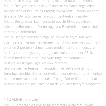
møderet til bestyrelsesmøderne, men har ikke stemmeret.
Stk. 4: Bestyrelsen skal selv fastsætte en forretningsorden.
Bestyrelsen er beslutningsdygtig, når mindst 5 medlemmer er
til stede. Der udarbejdes referat af bestyrelsens møder.
Stk. 5: Bestyrelsen kan nedsætte udvalg til varetagelse af
løbende eller enkeltstående opgaver. Bestyrelsen kan beslutte
at afprøve aktiviteter.
Stk. 6: Bestyrelsen kan vælge at udvide bestyrelsen med
yderligere 2 menige medlemmer. For at komme i betragtning til
en af de 2 poster skal man være medlem af foreningen, vist
initiativ i foreningsarbejdet og man skal være under 25 år.
Formål med dette er at involvere unge medlemmer i
bestyrelsesarbejde og sikre kvalificerede
bestyrelsesmedlemmer i fremtiden med rette indstilling til
foreningsarbejde. Det er bestyrelsen der udvælger de 2 menige
medlemmer, samt løbende udskiftning. Det er ikke et krav at
bestyrelsen altid skal have besat de 2 ekstra bestyrelsesposter.
§ 12 Aktivitetsudvalg
Stk. 1: Forperson og øvrige medlemmer i aktivitetsudvalg