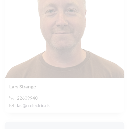
Lars Strange
22609940
las@crelectric.dk