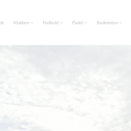
de
Klubben
Fodbold
Padel
Badminton