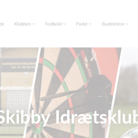
de
Klubben
Fodbold
Padel
Badminton
Skibby Idrætsklu