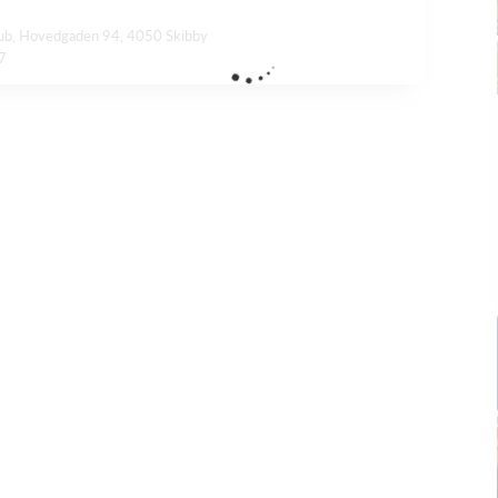
lub, Hovedgaden 94, 4050 Skibby
17