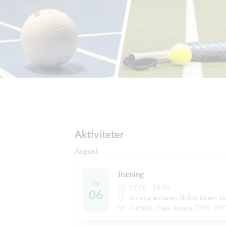
Aktiviteter
August
Træning
Tor
17:00 - 18:00
06
Kunstgræsbanen Skibby idræts k
Fodbold - Piger årgang 2012-20