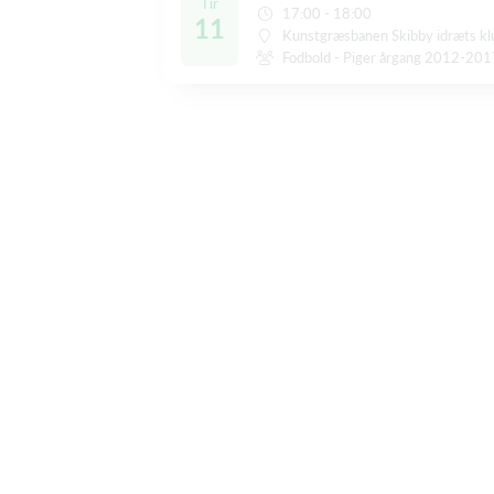
Tir
17:00 - 18:00
11
Kunstgræsbanen Skibby idræts k
Fodbold - Piger årgang 2012-20